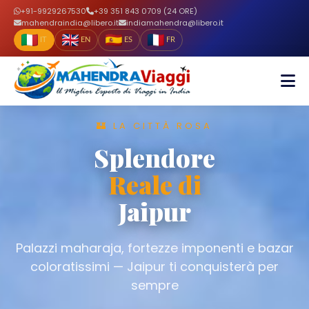
+91-9929267530
+39 351 843 0709 (24 ORE)
mahendraindia@libero.it
indiamahendra@libero.it
IT
EN
ES
FR
🏰 LA CITTÀ ROSA
Splendore
Reale di
Jaipur
Palazzi maharaja, fortezze imponenti e bazar
coloratissimi — Jaipur ti conquisterà per
sempre