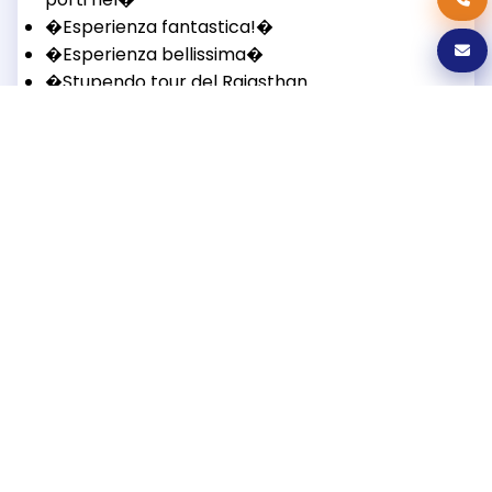
�Esperienza fantastica!�
�Esperienza bellissima�
�Stupendo tour del Rajasthan
con autista�
�Un crescere di emozioni e
bellezze�
Leggi le recensioni
Scrivi una recensione
Viaggi India Destinazioni
Jaipur
kerala