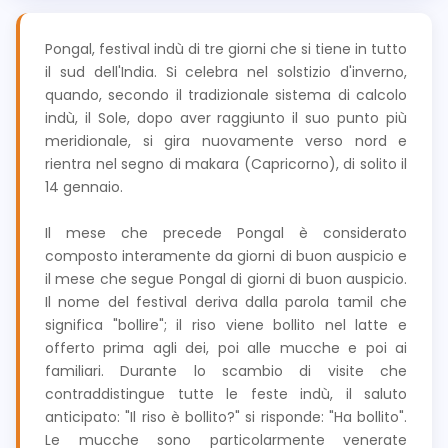
Pongal, festival indù di tre giorni che si tiene in tutto
il sud dell'India. Si celebra nel solstizio d'inverno,
quando, secondo il tradizionale sistema di calcolo
indù, il Sole, dopo aver raggiunto il suo punto più
meridionale, si gira nuovamente verso nord e
rientra nel segno di makara (Capricorno), di solito il
14 gennaio.
Il mese che precede Pongal è considerato
composto interamente da giorni di buon auspicio e
il mese che segue Pongal di giorni di buon auspicio.
Il nome del festival deriva dalla parola tamil che
significa "bollire"; il riso viene bollito nel latte e
offerto prima agli dei, poi alle mucche e poi ai
familiari. Durante lo scambio di visite che
contraddistingue tutte le feste indù, il saluto
anticipato: "Il riso è bollito?" si risponde: "Ha bollito".
Le mucche sono particolarmente venerate