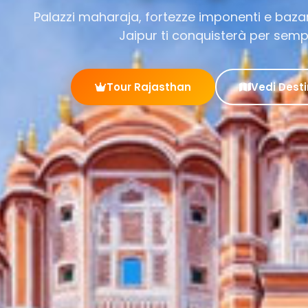
zzi maharaja, fortezze imponenti e bazar colorati
Jaipur ti conquisterà per sempre
Tour Rajasthan
Vedi Destinazioni