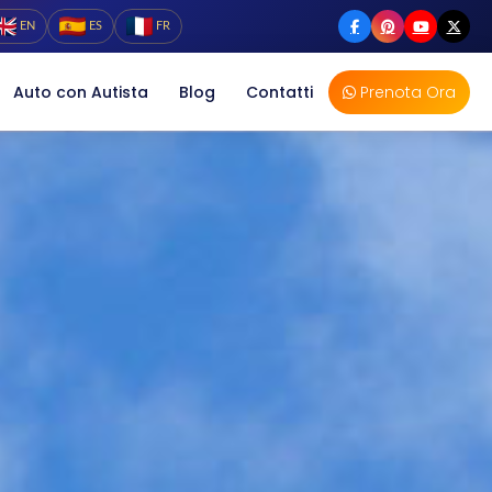
EN
ES
FR
Auto con Autista
Blog
Contatti
Prenota Ora