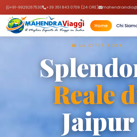
+91-9929267530
+39 351 843 0709 (24 ORE)
mahendraindia@l
Home
Chi Siam
🏰 LA CITTÀ ROSA
Splendore
Reale di
Jaipur