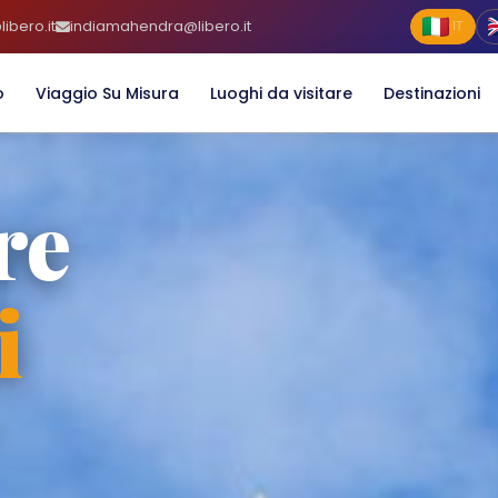
ibero.it
indiamahendra@libero.it
IT
o
Viaggio Su Misura
Luoghi da visitare
Destinazioni