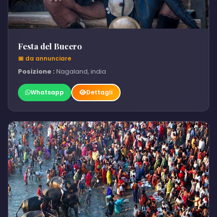
Festa del Bucero
📅 da annunciare
Posizione :
Nagaland, india
Whatsapp
Dettagli