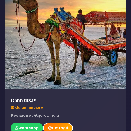
Rann utsav
📅 da annunciare
Posizione :
Gujarat, India
Whatsapp
Dettagli