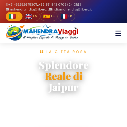
+91-9929267530
+39 351 843 0709 (24 ORE)
mahendraindia@libero.it
indiamahendra@libero.it
IT
EN
ES
FR
🏰 LA CITTÀ ROSA
Splendore
Reale di
Jaipur
Palazzi maharaja, fortezze imponenti e bazar
coloratissimi — Jaipur ti conquisterà per
sempre