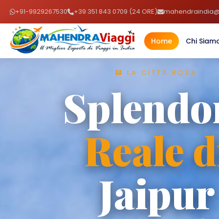
+91-9929267530
+39 351 843 0709 (24 ORE)
mahendraindia@l
Home
Chi Siam
🏰 LA CITTÀ ROSA
Splendo
Reale d
Jaipur