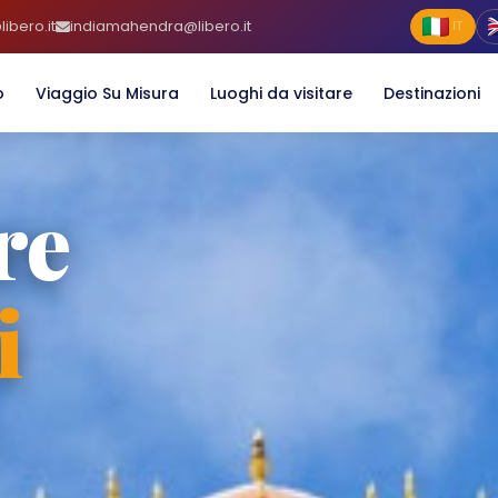
ibero.it
indiamahendra@libero.it
IT
o
Viaggio Su Misura
Luoghi da visitare
Destinazioni
re
i