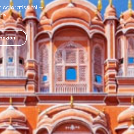
 coloratissimi —
pre
nazioni