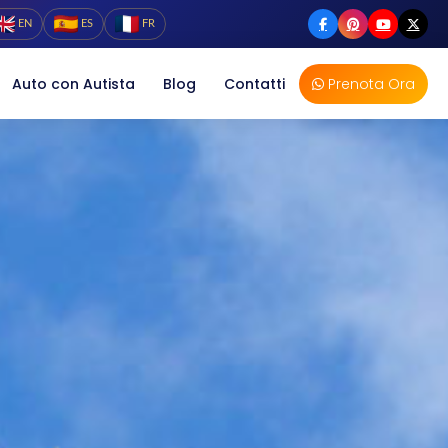
EN
ES
FR
Auto con Autista
Blog
Contatti
Prenota Ora