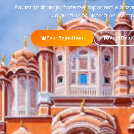
Palazzi maharaja, fortezze imponenti e bazar
Jaipur ti conquisterà per sem
Tour Rajasthan
Vedi Desti