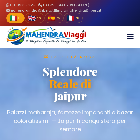
+91-9929267530
+39 351 843 0709 (24 ORE)
mahendraindia@libero.it
indiamahendra@libero.it
IT
EN
ES
FR
🏰 LA CITTÀ ROSA
Splendore
Reale di
Jaipur
Palazzi maharaja, fortezze imponenti e bazar
coloratissimi — Jaipur ti conquisterà per
sempre