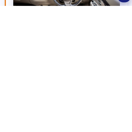
Bocchette di ventilazione posteriori: tutti hanno
aria fresca, non solo i VIP in prima fila
Motore a basso consumo: risparmia su ogni
chilometro: più passeggeri, meno consumi
Opzioni di sedili flessibili: bagagli extra? Portateli con
voi, c'è abbastanza spazio con i sedili posteriori
ripiegabili.
Costruzione Toyota affidabile: perché "rompere"
dovrebbe riguardare solo le emozioni, non le auto
Sistema di infotainment intelligente: rimani
connesso, intrattenuto e in totale controllo
Sicurezza:
airbag anteriori e laterali, assistenza in
salita sufficiente per migliorare la sicurezza