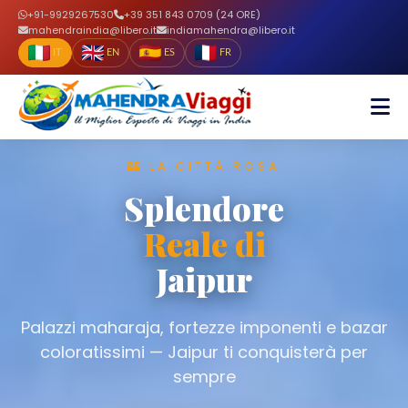
+91-9929267530
+39 351 843 0709 (24 ORE)
mahendraindia@libero.it
indiamahendra@libero.it
IT
EN
ES
FR
🌿 PARADISO VERDE
Backwaters
Incantevoli
del Kerala
Lagune placide, risaie verdi e spezie
profumate — il Kerala è l'anima segreta
dell'India