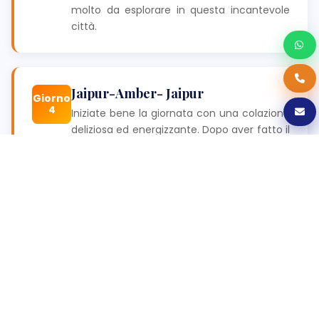
molto da esplorare in questa incantevole
città.
Jaipur-Amber- Jaipur
Giorno
4
Iniziate bene la giornata con una colazione
deliziosa ed energizzante. Dopo aver fatto il
pieno di carburante, intraprendete un
incredibile viaggio verso la maestosa
Amber, dove sarete accolti da una vista
mozzafiato fin dalla strada.
Mentre salite al palazzo fortificato a bordo
di un elefante, preparatevi a rimanere
incantati dai dipinti intricati e dalla squisita
filigrana di marmo che adornano i
padiglioni del palazzo. La bellezza e la
grandezza di questo sito storico vi
lasceranno a bocca aperta.