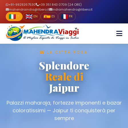
+91-9929267530
+39 351 843 0709 (24 ORE)
mahendraindia@libero.it
indiamahendra@libero.it
IT
EN
ES
FR
🌿 PARADISO VERDE
Backwaters
Incantevoli
del Kerala
Lagune placide, risaie verdi e spezie
profumate — il Kerala è l'anima segreta
dell'India